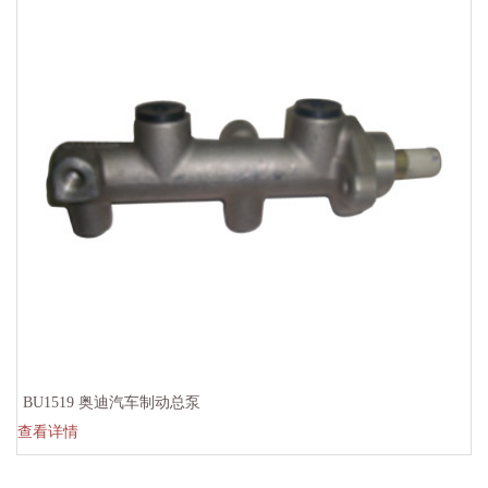
BU1519 奥迪汽车制动总泵
查看详情