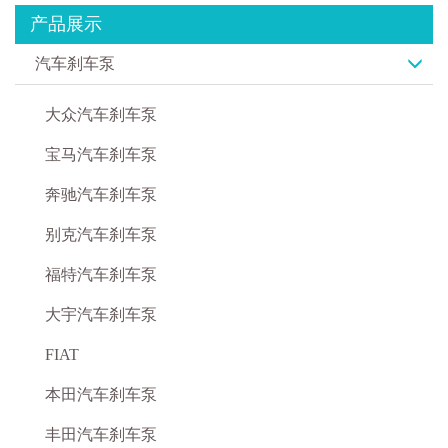
产品展示
汽车刹车泵
大众汽车刹车泵
宝马汽车刹车泵
奔驰汽车刹车泵
别克汽车刹车泵
福特汽车刹车泵
大宇汽车刹车泵
FIAT
本田汽车刹车泵
丰田汽车刹车泵